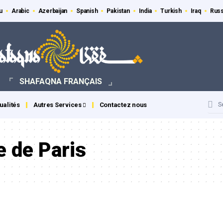
u
Arabic
Azerbaijan
Spanish
Pakistan
India
Turkish
Iraq
Russ
SHAFAQNA FRANÇAIS
ualités
Autres Services
Contactez nous
 de Paris