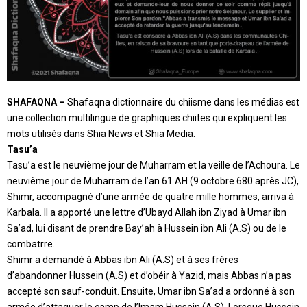
SHAFAQNA –
Shafaqna dictionnaire du chiisme dans les médias est
une collection multilingue de graphiques chiites qui expliquent les
mots utilisés dans Shia News et Shia Media.
Tasu’a
Tasu’a est le neuvième jour de Muharram et la veille de l’Achoura. Le
neuvième jour de Muharram de l’an 61 AH (9 octobre 680 après JC),
Shimr, accompagné d’une armée de quatre mille hommes, arriva à
Karbala. Il a apporté une lettre d’Ubayd Allah ibn Ziyad à Umar ibn
Sa’ad, lui disant de prendre Bay’ah à Hussein ibn Ali (A.S) ou de le
combatrre.
Shimr a demandé à Abbas ibn Ali (A.S) et à ses frères
d’abandonner Hussein (A.S) et d’obéir à Yazid, mais Abbas n’a pas
accepté son sauf-conduit. Ensuite, Umar ibn Sa’ad a ordonné à son
armée d’attaquer le camp de l’Imam Hussein (A.S). Lorsque Hussein