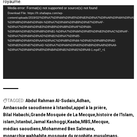
royaume.
Video
Media error: Format(s) not supported or source(s) not found
Download File: https://fr.shafaqna.com/wp-
Player
content/uploads/2019/02/%D8%A7%D9%84%D9%85%D8%B3%D8%A7%D8%A6%D9%8A%D8%A9-..
%D9%88%D9%84%D9%8A-%D8%A7%D9%84%D8%B9%D9%87%D8%AF-
%D8%A7%D9%84%D8%B3%D8%B9%D9%88%D8%AF%D9%8A-
%D9%8A%D8%B2%D9%88%D8%B1-%D8%A7%D9%84%D9%85%D8%B3%D8%AC%D8%AF-
%D8%A7%D9%84%D8%AD%D8%B1%D8%A7%D9%85-
%D9%88%D9%8A%D8%AA%D8%AC%D9%88%D9%84-%D9%81%D9%88%D9%82-
%D8%B3%D8%B7%D8%AD-%D8%A7%D9%84%D9%83%D8%B9%D8%A8%D8%A9-
%D8%A7%D9%84%D9%85%D8%B4%D8%B1%D9%81%D8%A9-1.mp4?_=1
TAGGED:
Abdul Rahman Al-Sudais
Adhan
Ambassade saoudienne à Istanbul
appel à la prière
Bilal Habachi
Grande Mosquée de La Mecque
histoire de l'Islam
islam
Istanbul
Jamal Kashoggi
Kaaba
MBS
Mecque
médias saoudiens
Mohammed Ben Salmane
monarchie wahhabite
mosquée du prophète
musulmans