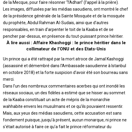
de la Mecque, pour faire résonner “l’Adhan” (l’appel à la prière).
Les images, diffusées par les médias saoudiens, ont montré le chef
de la présidence générale de la Sainte Mosquée et de la mosquée
du prophète, Abdul Rahman Al-Sudais, ainsi que d’autres
responsables, en train d’arpenter le toit de la Kaaba et de se
pencher par-dessus, en présence du tout-puissant prince héritier.
À lire aussi : Affaire Khashoggi : le prince héritier dans le
collimateur de l’ONU et des Etats-Unis
Un prince qui a été rattrapé par la mort atroce de
Jamal Kashoggi
(assassiné et démembré dans l’Ambassade saoudienne à Istanbul
en octobre 2018) et la forte suspicion d’avoir été son bourreau sans
merci.
Dans l’un des nombreux commentaires acerbes qui ont inondé les
réseaux sociaux, un des fidèles a estimé que se hisser au sommet
de la Kaaba constituait un acte de mépris de la monarchie
wahhabite envers les
musulmans
et ce qu’ils pouvaient ressentir.
Mais, aux yeux des médias saoudiens, cette accusation est sans
fondement puisque, jusqu’à présent, aucun monarque, ni prince ne
s’était autorisé à faire ce qu’a fait le prince réformateur du