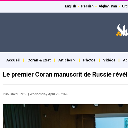
English
Persian
Afghanistan
Urd
Accueil
Coran & Etrat
Articles
Photos
Vidéos
Ac
Le premier Coran manuscrit de Russie révé
Published: 09:56 | Wednesday April 29، 2026