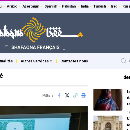
u
Arabic
Azerbaijan
Spanish
Pakistan
India
Turkish
Iraq
Russ
SHAFAQNA FRANÇAIS
tualités
Autres Services
Contactez nous
lé
de
L
Share
d
r
1
C
s