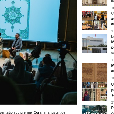
h
1
C
a
a
1
L
M
p
e
1
M
a
1
U
p
s
2
P
résentation du premier Coran manuscrit de
c