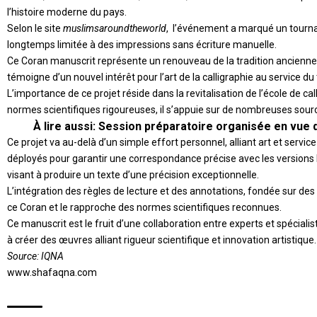
l’histoire moderne du pays.
Selon le site
muslimsaroundtheworld
, l’événement a marqué un tournan
longtemps limitée à des impressions sans écriture manuelle.
Ce Coran manuscrit représente un renouveau de la tradition ancienne d
témoigne d’un nouvel intérêt pour l’art de la calligraphie au service du
L’importance de ce projet réside dans la revitalisation de l’école de
cal
normes scientifiques rigoureuses, il s’appuie sur de nombreuses sourc
À lire aussi:
Session préparatoire organisée en vue 
Ce projet va au-delà d’un simple effort personnel, alliant art et servic
déployés pour garantir une correspondance précise avec les versions h
visant à produire un texte d’une précision exceptionnelle.
L’intégration des règles de lecture et des annotations, fondée sur des 
ce Coran et le rapproche des normes scientifiques reconnues.
Ce manuscrit est le fruit d’une collaboration entre experts et spécialist
à créer des œuvres alliant rigueur scientifique et innovation artistique.
Source:
IQNA
www.shafaqna.com