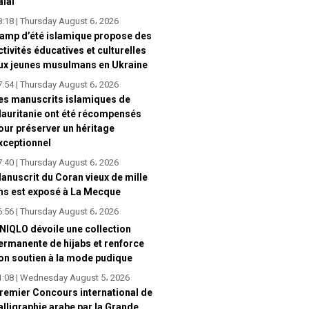
alal
8:18 | Thursday August 6، 2026
amp d’été islamique propose des
ctivités éducatives et culturelles
ux jeunes musulmans en Ukraine
7:54 | Thursday August 6، 2026
es manuscrits islamiques de
auritanie ont été récompensés
our préserver un héritage
xceptionnel
7:40 | Thursday August 6، 2026
anuscrit du Coran vieux de mille
ns est exposé à La Mecque
6:56 | Thursday August 6، 2026
NIQLO dévoile une collection
ermanente de hijabs et renforce
on soutien à la mode pudique
1:08 | Wednesday August 5، 2026
remier Concours international de
alligraphie arabe par la Grande