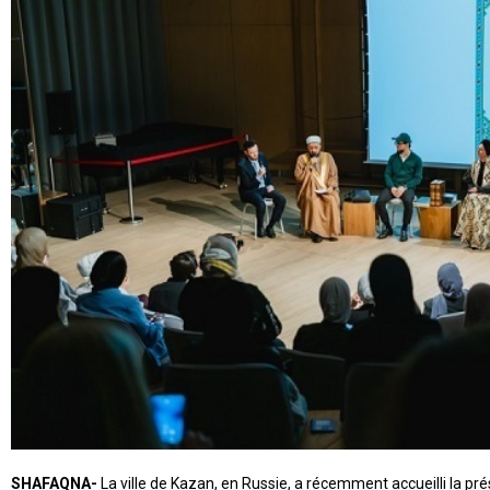
SHAFAQNA-
La ville de Kazan, en
Russie
, a récemment accueilli la p