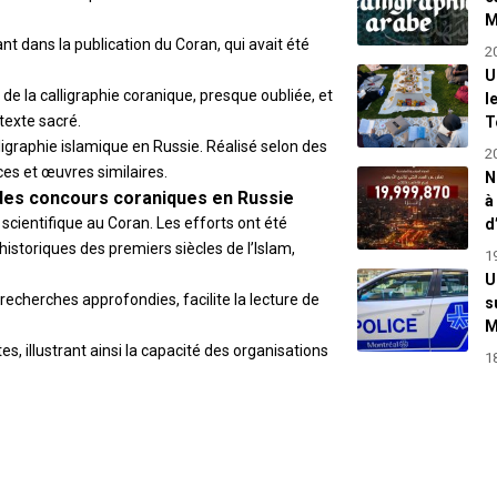
M
t dans la publication du Coran, qui avait été
2
U
e la calligraphie coranique, presque oubliée, et
l
 texte sacré.
T
ligraphie islamique
en Russie. Réalisé selon des
2
es et œuvres similaires.
N
des concours coraniques en Russie
à
e scientifique au Coran. Les efforts ont été
d
istoriques des premiers siècles de l’Islam,
1
U
recherches approfondies, facilite la lecture de
s
M
es, illustrant ainsi la capacité des organisations
1